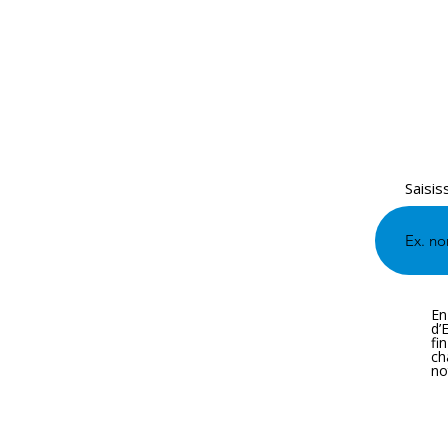
Saisis
En
d’
fi
ch
no