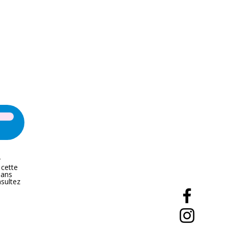
r
 cette
dans
nsultez